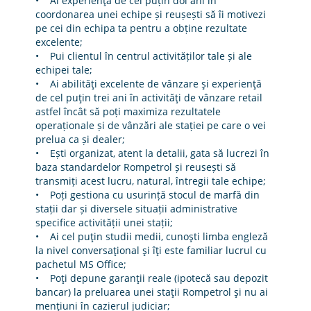
• Ai experienţă de cel puțin doi ani în
coordonarea unei echipe și reușești să îi motivezi
pe cei din echipa ta pentru a obține rezultate
excelente;
• Pui clientul în centrul activităților tale și ale
echipei tale;
• Ai abilităţi excelente de vânzare şi experienţă
de cel puţin trei ani în activităţi de vânzare retail
astfel încât să poți maximiza rezultatele
operaționale și de vânzări ale stației pe care o vei
prelua ca și dealer;
• Ești organizat, atent la detalii, gata să lucrezi în
baza standardelor Rompetrol și reusești să
transmiți acest lucru, natural, întregii tale echipe;
• Poți gestiona cu usurință stocul de marfă din
stații dar și diversele situații administrative
specifice activității unei stații;
• Ai cel puţin studii medii, cunoşti limba engleză
la nivel conversaţional şi îţi este familiar lucrul cu
pachetul MS Office;
• Poţi depune garanţii reale (ipotecă sau depozit
bancar) la preluarea unei staţii Rompetrol şi nu ai
menţiuni în cazierul judiciar;