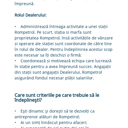
împreună.
Rolul Dealerului:
• Administrează întreaga activitate a unei stații
Rompetrol. Pe scurt, stația si marfa sunt
proprietatea Rompetrol, însă activitățile de vânzare
și operare ale stației sunt coordonate de către tine
în rolul de Dealer. Pentru îndeplinirea acestui scop
este necesar sa îți deschizi o firmă;
• Coordonează și motivează echipa care lucrează
în stație pentru a avea împreună succes. Angajații
din stații sunt angajații Dealerului, Rompetrol
asigurând fondul necesar plății salariilor.
Care sunt criteriile pe care trebuie să le
îndeplineşti?
• Eşti dinamic şi doreşti să te dezvolți ca
antreprenor alături de Rompetrol;
• Ai un simț înnăscut pentru afaceri;