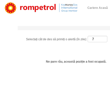
Cariere Acasă
Afișare mai multe opțiuni
Selectați cât de des să primiți o alertă (în zile):
Ne pare rău, această poziție a fost ocupată.