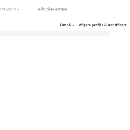
ută joburi
Alătură-te echipei
Golire
Limbă
Afișare profil / Autentificare