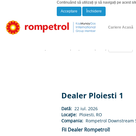
Continuând să utilizați și să navigați pe acest sit
Acceptare
Închidere
Afișare mai multe opțiuni
Cariere Acasă
Selectați cât de des să primiți o alertă (în zile):
Dealer Ploiesti 1
Dată:
22 iul. 2026
Locație:
Ploiesti, RO
Compania:
Rompetrol Downstream 
Fii Dealer Rompetrol!