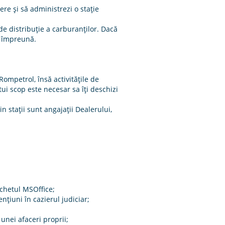
ere și să administrezi o stație
de distribuție a carburanților. Dacă
em împreună.
Rompetrol, însă activitățile de
ui scop este necesar sa îți deschizi
 stații sunt angajații Dealerului,
pachetul MSOffice;
nţiuni în cazierul judiciar;
unei afaceri proprii;