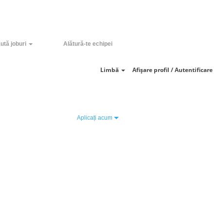
Golire
ută joburi
Alătură-te echipei
Limbă
Afișare profil / Autentificare
Aplicați acum