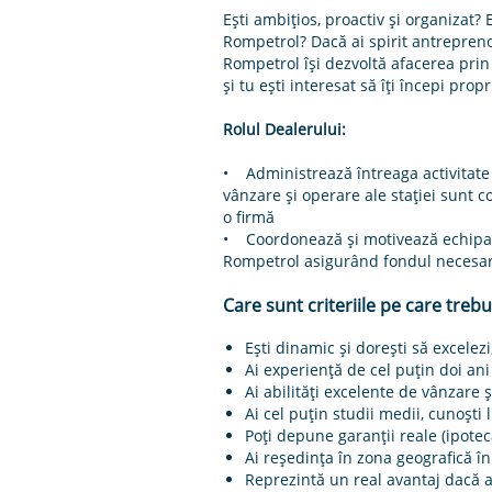
Ești ambițios, proactiv și organizat? 
Rompetrol? Dacă ai spirit antreprenor
Rompetrol îşi dezvoltă afacerea prin 
și tu ești interesat să îți începi pr
Rolul Dealerului:
• Administrează întreaga activitate a
vânzare și operare ale stației sunt c
o firmă
• Coordonează și motivează echipa ca
Rompetrol asigurând fondul necesar p
Care sunt criteriile pe care trebu
Eşti dinamic şi doreşti să excelezi
Ai experienţă de cel puțin doi an
Ai abilităţi excelente de vânzare ş
Ai cel puţin studii medii, cunoşti 
Poţi depune garanţii reale (ipotec
Ai reşedinţa în zona geografică în
Reprezintă un real avantaj dacă ai