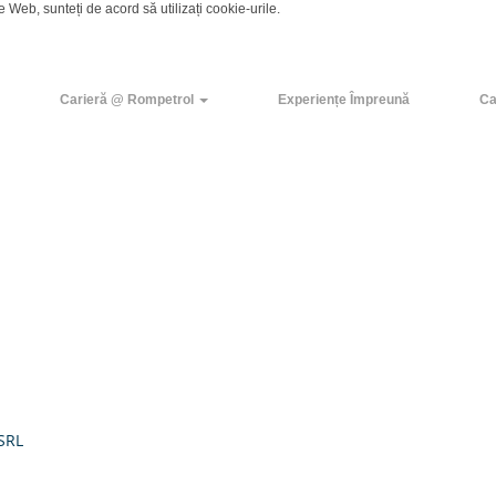
e Web, sunteți de acord să utilizați cookie-urile.
Carieră @ Rompetrol
Experiențe Împreună
Ca
Creare alertă
SRL