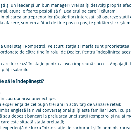
Ești și un leader și un bun manager? Vrei să îți dezvolți propria afac
ial, atunci e foarte posibil să fii Dealerul pe care îl căutăm.
implicarea antreprenorilor (Dealerilor) interesaţi să opereze staţii 
opria afacere, suntem alături de tine pas cu pas, te ghidăm și creșt
 unei stații Rompetrol. Pe scurt, stația si marfa sunt proprietatea 
oordonate de către tine în rolul de Dealer. Pentru îndeplinirea acest
re lucrează în stație pentru a avea împreună succes. Angajații din
lății salariilor
ie să le îndeplineşti?
;
i în coordonarea unei echipe;
i experienţă de cel puţin trei ani în activităţi de vânzare retail;
limba engleză la nivel conversaţional şi îţi este familiar lucrul cu 
ă sau depozit bancar) la preluarea unei staţii Rompetrol şi nu ai me
 care este situată staţia preluată;
 experienţă de lucru într-o staţie de carburant şi în administrarea 