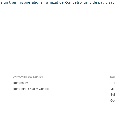
a la un training operaţional furnizat de Rompetrol timp de patru să
Portofoliul de servicii
Por
Rominserv
Ro
Rompetrol Quality Control
Mo
Bul
Ge