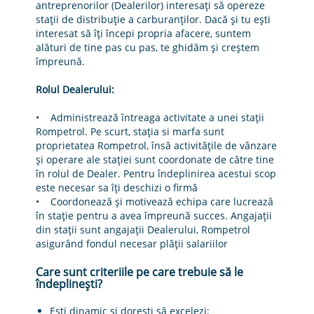
antreprenorilor (Dealerilor) interesaţi să opereze
staţii de distribuție a carburanților. Dacă și tu ești
interesat să îți începi propria afacere, suntem
alături de tine pas cu pas, te ghidăm și creștem
împreună.
Rolul Dealerului:
• Administrează întreaga activitate a unei stații
Rompetrol. Pe scurt, stația si marfa sunt
proprietatea Rompetrol, însă activitățile de vânzare
și operare ale stației sunt coordonate de către tine
în rolul de Dealer. Pentru îndeplinirea acestui scop
este necesar sa îți deschizi o firmă
• Coordonează și motivează echipa care lucrează
în stație pentru a avea împreună succes. Angajații
din stații sunt angajații Dealerului, Rompetrol
asigurând fondul necesar plății salariilor
Care sunt criteriile pe care trebuie să le
îndeplineşti?
Eşti dinamic şi doreşti să excelezi;