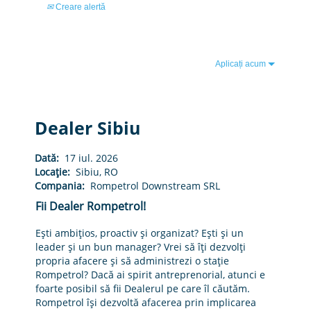
Creare alertă
Aplicați acum
Dealer Sibiu
Dată:
17 iul. 2026
Locație:
Sibiu, RO
Compania:
Rompetrol Downstream SRL
Fii Dealer Rompetrol!
Ești ambițios, proactiv și organizat? Ești și un
leader și un bun manager? Vrei să îți dezvolți
propria afacere și să administrezi o stație
Rompetrol? Dacă ai spirit antreprenorial, atunci e
foarte posibil să fii Dealerul pe care îl căutăm.
Rompetrol îşi dezvoltă afacerea prin implicarea