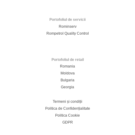
-
o
o
o
o
f
f
f
f
i
i
i
i
l
l
l
l
ă
ă
ă
ă
n
n
n
Portofoliul de servicii
n
o
o
o
o
Rominserv
u
u
u
u
ă
ă
ă
ă
Rompetrol Quality Control
.
.
.
.
Portofoliul de retail
Romania
Moldova
Bulgaria
Georgia
Termeni și condiții
Politica de Confidențialitate
Politica Cookie
GDPR